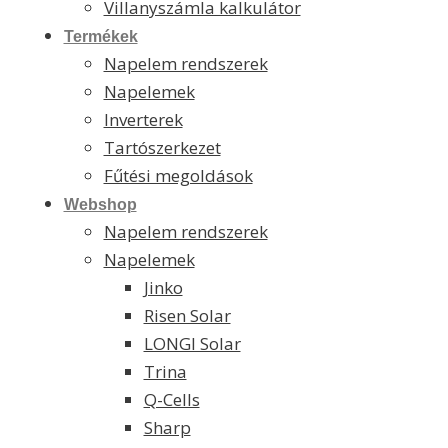
Villanyszámla kalkulátor
Termékek
Napelem rendszerek
Napelemek
Inverterek
Tartószerkezet
Fűtési megoldások
Webshop
Napelem rendszerek
Napelemek
Jinko
Risen Solar
LONGI Solar
Trina
Q-Cells
Sharp