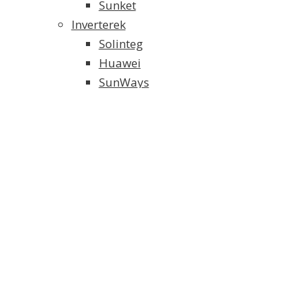
Sunket
Inverterek
Solinteg
Huawei
SunWays
Solaredge
SMA
Growatt
Fronius
Akkumulátoros Energia Tároló
Weco energiatároló
Solinteg energiatároló
FoxESS energiatároló
Tartószerkezet és alkatrészei
Elektromos Fűtés
Klíma/Hőszivattyú