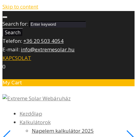
Skip to content
Search for:
Search
Telefon:
+36 20 503 4054
E-mail:
info@extremesolar.hu
KAPCSOLAT
0
My Cart
Kezdőlap
Kalkulátorok
Napelem kalkulátor 2025