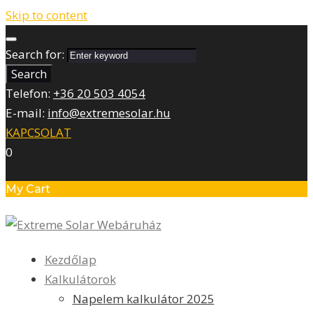
Skip to content
Search for:
Search
Telefon:
+36 20 503 4054
E-mail:
info@extremesolar.hu
KAPCSOLAT
0
My Cart
Kezdőlap
Kalkulátorok
Napelem kalkulátor 2025