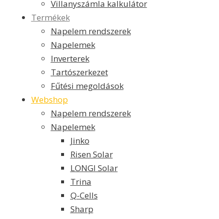
Villanyszámla kalkulátor
Termékek
Napelem rendszerek
Napelemek
Inverterek
Tartószerkezet
Fűtési megoldások
Webshop
Napelem rendszerek
Napelemek
Jinko
Risen Solar
LONGI Solar
Trina
Q-Cells
Sharp