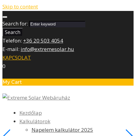
Skip to content
Search for:
Search
Telefon:
+36 20 503 4054
E-mail:
info@extremesolar.hu
KAPCSOLAT
0
My Cart
Kezdőlap
Kalkulátorok
Napelem kalkulátor 2025