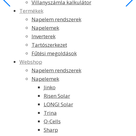
Villanyszámla kalkulátor
Termékek
Napelem rendszerek
Napelemek
Inverterek
Tartószerkezet
Fűtési megoldások
Webshop
Napelem rendszerek
Napelemek
Jinko
Risen Solar
LONGI Solar
Trina
Q-Cells
Sharp