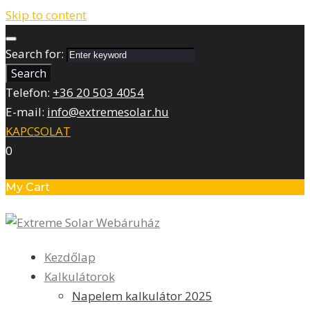
Skip to content
Search for:
Search
Telefon:
+36 20 503 4054
E-mail:
info@extremesolar.hu
KAPCSOLAT
0
My Cart
Kezdőlap
Kalkulátorok
Napelem kalkulátor 2025