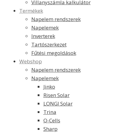
Villanyszámla kalkulátor
Termékek
Napelem rendszerek
Napelemek
Inverterek
Tartószerkezet
Fűtési megoldások
Webshop
Napelem rendszerek
Napelemek
Jinko
Risen Solar
LONGI Solar
Trina
Q-Cells
Sharp