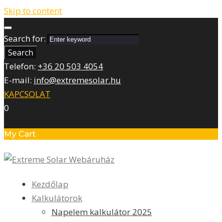
Skip to content
Search for:
Search
Telefon:
+36 20 503 4054
E-mail:
info@extremesolar.hu
KAPCSOLAT
0
My Cart
Kezdőlap
Kalkulátorok
Napelem kalkulátor 2025