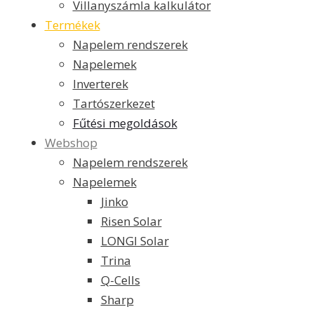
Villanyszámla kalkulátor
Termékek
Napelem rendszerek
Napelemek
Inverterek
Tartószerkezet
Fűtési megoldások
Webshop
Napelem rendszerek
Napelemek
Jinko
Risen Solar
LONGI Solar
Trina
Q-Cells
Sharp