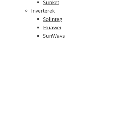
Sunket
Inverterek
Solinteg
Huawei
SunWays
Solaredge
SMA
Growatt
Fronius
Akkumulátoros Energia Tároló
Weco energiatároló
Solinteg energiatároló
FoxESS energiatároló
Tartószerkezet és alkatrészei
Elektromos Fűtés
Klíma/Hőszivattyú