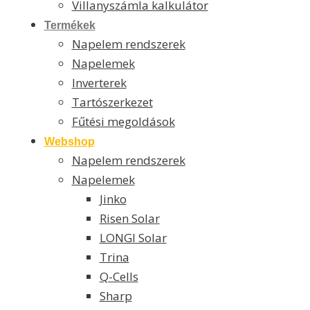
Villanyszámla kalkulátor
Termékek
Napelem rendszerek
Napelemek
Inverterek
Tartószerkezet
Fűtési megoldások
Webshop
Napelem rendszerek
Napelemek
Jinko
Risen Solar
LONGI Solar
Trina
Q-Cells
Sharp