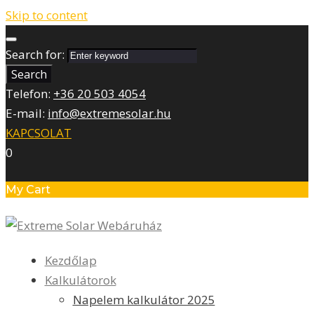
Skip to content
Search for:
Search
Telefon:
+36 20 503 4054
E-mail:
info@extremesolar.hu
KAPCSOLAT
0
My Cart
Kezdőlap
Kalkulátorok
Napelem kalkulátor 2025