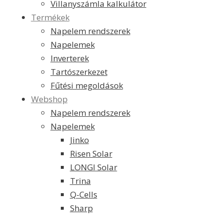
Villanyszámla kalkulátor
Termékek
Napelem rendszerek
Napelemek
Inverterek
Tartószerkezet
Fűtési megoldások
Webshop
Napelem rendszerek
Napelemek
Jinko
Risen Solar
LONGI Solar
Trina
Q-Cells
Sharp