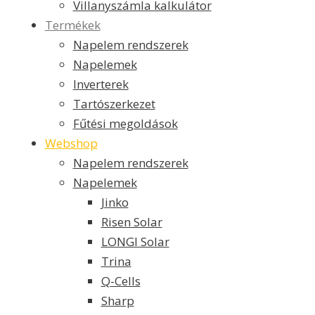
Villanyszámla kalkulátor
Termékek
Napelem rendszerek
Napelemek
Inverterek
Tartószerkezet
Fűtési megoldások
Webshop
Napelem rendszerek
Napelemek
Jinko
Risen Solar
LONGI Solar
Trina
Q-Cells
Sharp