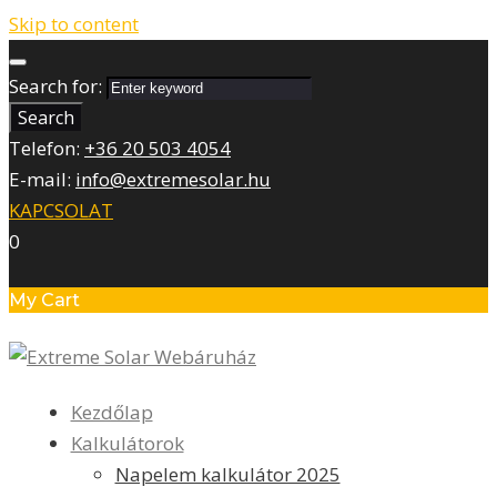
Skip to content
Search for:
Search
Telefon:
+36 20 503 4054
E-mail:
info@extremesolar.hu
KAPCSOLAT
0
My Cart
Kezdőlap
Kalkulátorok
Napelem kalkulátor 2025