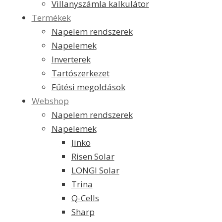
Villanyszámla kalkulátor
Termékek
Napelem rendszerek
Napelemek
Inverterek
Tartószerkezet
Fűtési megoldások
Webshop
Napelem rendszerek
Napelemek
Jinko
Risen Solar
LONGI Solar
Trina
Q-Cells
Sharp