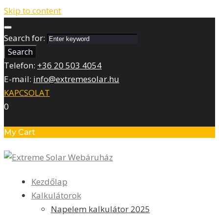
Skip to content
Search for:
Search
Telefon:
+36 20 503 4054
E-mail:
info@extremesolar.hu
KAPCSOLAT
0
My Cart
Kezdőlap
Kalkulátorok
Napelem kalkulátor 2025