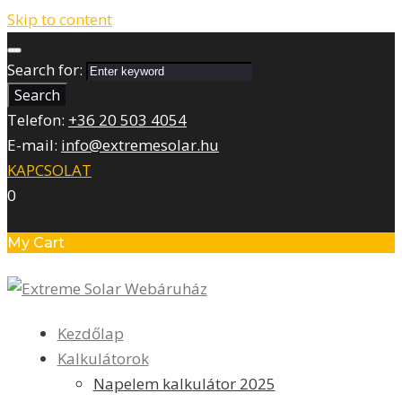
Skip to content
Search for:
Search
Telefon:
+36 20 503 4054
E-mail:
info@extremesolar.hu
KAPCSOLAT
0
My Cart
Kezdőlap
Kalkulátorok
Napelem kalkulátor 2025