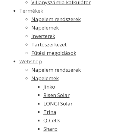
Villanyszámla kalkulátor
Termékek
Napelem rendszerek
Napelemek
Inverterek
Tartószerkezet
Fűtési megoldások
Webshop
Napelem rendszerek
Napelemek
Jinko
Risen Solar
LONGI Solar
Trina
Q-Cells
Sharp