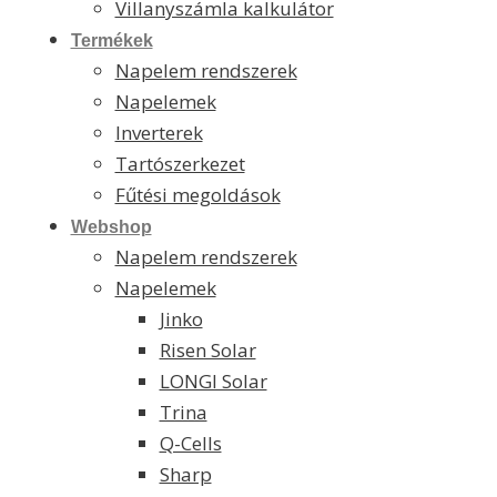
Villanyszámla kalkulátor
Termékek
Napelem rendszerek
Napelemek
Inverterek
Tartószerkezet
Fűtési megoldások
Webshop
Napelem rendszerek
Napelemek
Jinko
Risen Solar
LONGI Solar
Trina
Q-Cells
Sharp