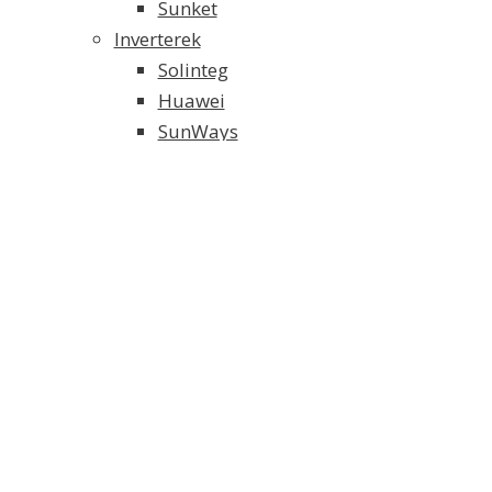
Sunket
Inverterek
Solinteg
Huawei
SunWays
Solaredge
SMA
Growatt
Fronius
Akkumulátoros Energia Tároló
Weco energiatároló
Solinteg energiatároló
FoxESS energiatároló
Tartószerkezet és alkatrészei
Elektromos Fűtés
Klíma/Hőszivattyú