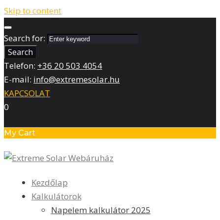
Skip to content
Search for:
Search
Telefon:
+36 20 503 4054
E-mail:
info@extremesolar.hu
KAPCSOLAT
0
My Cart
Kezdőlap
Kalkulátorok
Napelem kalkulátor 2025