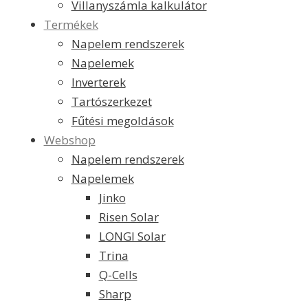
Villanyszámla kalkulátor
Termékek
Napelem rendszerek
Napelemek
Inverterek
Tartószerkezet
Fűtési megoldások
Webshop
Napelem rendszerek
Napelemek
Jinko
Risen Solar
LONGI Solar
Trina
Q-Cells
Sharp