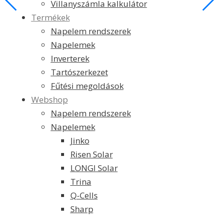
Villanyszámla kalkulátor
Termékek
Napelem rendszerek
Napelemek
Inverterek
Tartószerkezet
Fűtési megoldások
Webshop
Napelem rendszerek
Napelemek
Jinko
Risen Solar
LONGI Solar
Trina
Q-Cells
Sharp