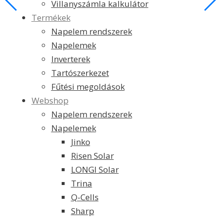
Villanyszámla kalkulátor
Termékek
Napelem rendszerek
Napelemek
Inverterek
Tartószerkezet
Fűtési megoldások
Webshop
Napelem rendszerek
Napelemek
Jinko
Risen Solar
LONGI Solar
Trina
Q-Cells
Sharp