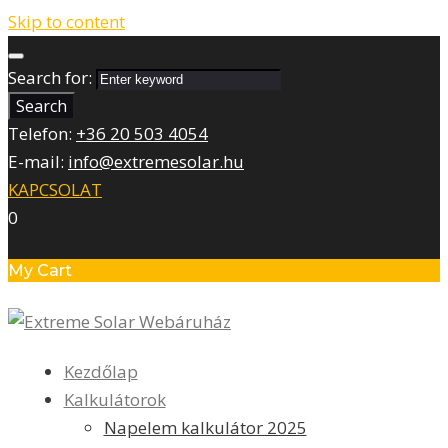
Skip to content
Search for:
Search
Telefon:
+36 20 503 4054
E-mail:
info@extremesolar.hu
KAPCSOLAT
0
My Cart
Kezdőlap
Kalkulátorok
Napelem kalkulátor 2025