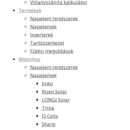
Villanyszámla kalkulátor
Termékek
Napelem rendszerek
Napelemek
Inverterek
Tartószerkezet
Fűtési megoldások
Webshop
Napelem rendszerek
Napelemek
Jinko
Risen Solar
LONGI Solar
Trina
Q-Cells
Sharp