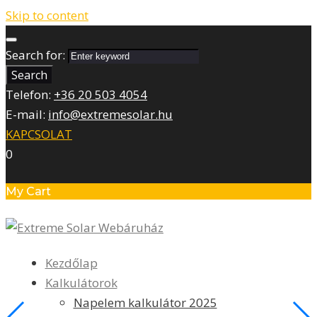
Skip to content
Search for:
Search
Telefon:
+36 20 503 4054
E-mail:
info@extremesolar.hu
KAPCSOLAT
0
My Cart
Kezdőlap
Kalkulátorok
Napelem kalkulátor 2025