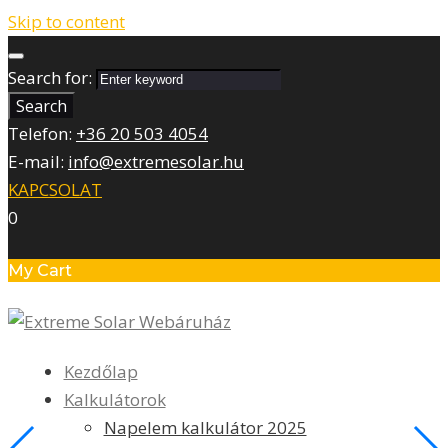
Skip to content
Search for:
Search
Telefon:
+36 20 503 4054
E-mail:
info@extremesolar.hu
KAPCSOLAT
0
My Cart
Kezdőlap
Kalkulátorok
Napelem kalkulátor 2025