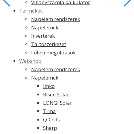
Villanyszámla kalkulátor
Termékek
Napelem rendszerek
Napelemek
Inverterek
Tartószerkezet
Fűtési megoldások
Webshop
Napelem rendszerek
Napelemek
Jinko
Risen Solar
LONGI Solar
Trina
Q-Cells
Sharp