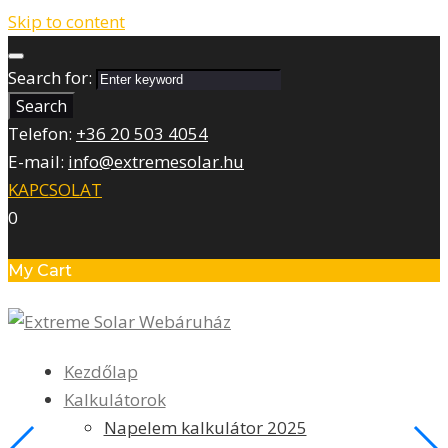
Skip to content
Search for:
Search
Telefon:
+36 20 503 4054
E-mail:
info@extremesolar.hu
KAPCSOLAT
0
My Cart
Kezdőlap
Kalkulátorok
Napelem kalkulátor 2025