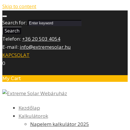
Skip to content
Search for:
Search
Telefon:
+36 20 503 4054
E-mail:
info@extremesolar.hu
KAPCSOLAT
0
My Cart
Kezdőlap
Kalkulátorok
Napelem kalkulátor 2025