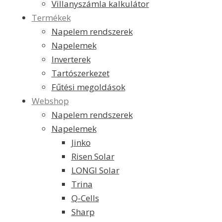
Villanyszámla kalkulátor
Termékek
Napelem rendszerek
Napelemek
Inverterek
Tartószerkezet
Fűtési megoldások
Webshop
Napelem rendszerek
Napelemek
Jinko
Risen Solar
LONGI Solar
Trina
Q-Cells
Sharp