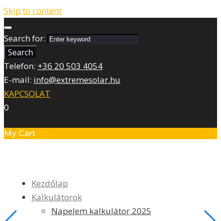
Skip to content
Search for:
Search
Telefon:
+36 20 503 4054
E-mail:
info@extremesolar.hu
KAPCSOLAT
0
My Cart
Kezdőlap
Kalkulátorok
Napelem kalkulátor 2025