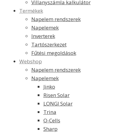
Villanyszámla kalkulátor
Termékek
Napelem rendszerek
Napelemek
Inverterek
Tartószerkezet
Fűtési megoldások
Webshop
Napelem rendszerek
Napelemek
Jinko
Risen Solar
LONGI Solar
Trina
Q-Cells
Sharp