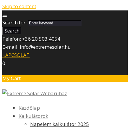
Skip to content
Search for:
Search
Telefon:
+36 20 503 4054
E-mail:
info@extremesolar.hu
KAPCSOLAT
0
My Cart
Kezdőlap
Kalkulátorok
Napelem kalkulátor 2025