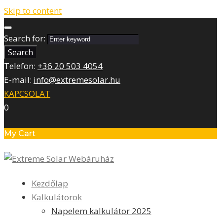
Skip to content
Search for:
Search
Telefon:
+36 20 503 4054
E-mail:
info@extremesolar.hu
KAPCSOLAT
0
My Cart
Kezdőlap
Kalkulátorok
Napelem kalkulátor 2025