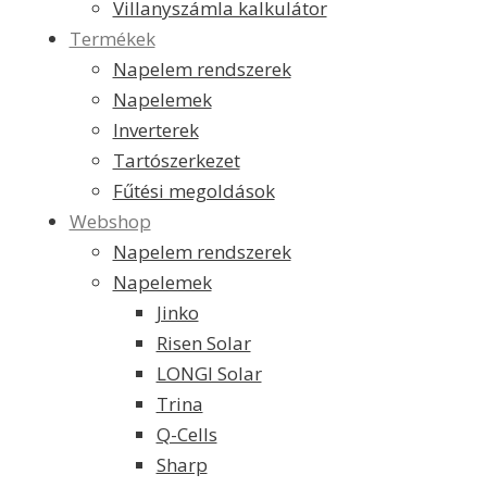
Villanyszámla kalkulátor
Termékek
Napelem rendszerek
Napelemek
Inverterek
Tartószerkezet
Fűtési megoldások
Webshop
Napelem rendszerek
Napelemek
Jinko
Risen Solar
LONGI Solar
Trina
Q-Cells
Sharp