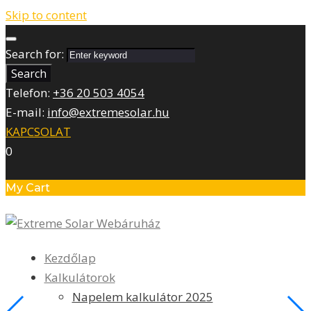
Skip to content
Search for:
Search
Telefon:
+36 20 503 4054
E-mail:
info@extremesolar.hu
KAPCSOLAT
0
My Cart
Kezdőlap
Kalkulátorok
Napelem kalkulátor 2025