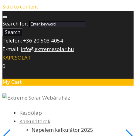
Skip to content
Search for:
Search
Telefon:
+36 20 503 4054
E-mail:
info@extremesolar.hu
KAPCSOLAT
0
My Cart
Kezdőlap
Kalkulátorok
Napelem kalkulátor 2025