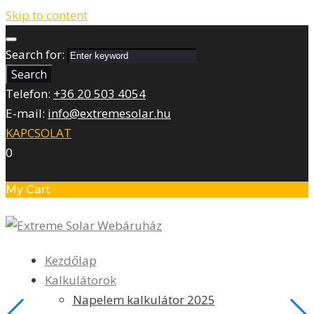
Skip to content
Search for:
Search
Telefon:
+36 20 503 4054
E-mail:
info@extremesolar.hu
KAPCSOLAT
0
My Cart
Kezdőlap
Kalkulátorok
Napelem kalkulátor 2025