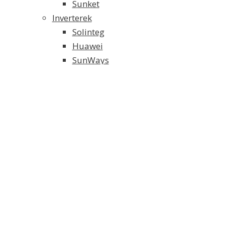
Sunket
Inverterek
Solinteg
Huawei
SunWays
Solaredge
SMA
Growatt
Fronius
Akkumulátoros Energia Tároló
Weco energiatároló
Solinteg energiatároló
FoxESS energiatároló
Tartószerkezet és alkatrészei
Elektromos Fűtés
Klíma/Hőszivattyú