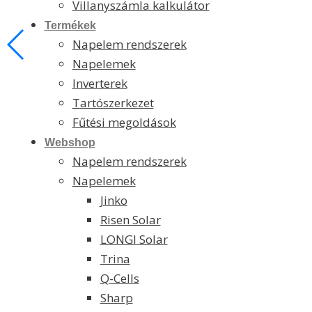
Villanyszámla kalkulátor
Termékek
Napelem rendszerek
Napelemek
Inverterek
Tartószerkezet
Fűtési megoldások
Webshop
Napelem rendszerek
Napelemek
Jinko
Risen Solar
LONGI Solar
Trina
Q-Cells
Sharp