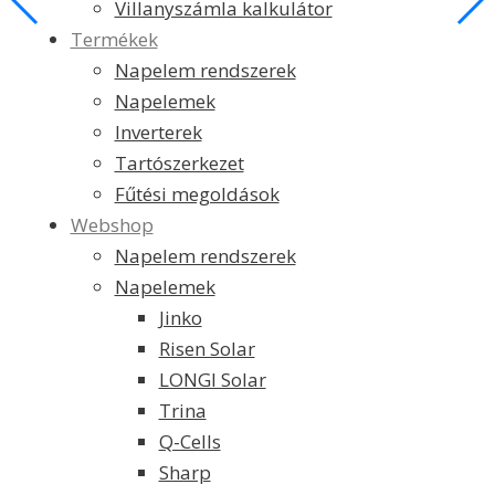
Villanyszámla kalkulátor
Termékek
Napelem rendszerek
Napelemek
Inverterek
Tartószerkezet
Fűtési megoldások
Webshop
Napelem rendszerek
Napelemek
Jinko
Risen Solar
LONGI Solar
Trina
Q-Cells
Sharp