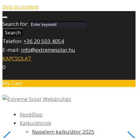
Skip to content
Search for:
Search
Telefon:
+36 20 503 4054
E-mail:
info@extremesolar.hu
KAPCSOLAT
0
My Cart
Kezdőlap
Kalkulátorok
Napelem kalkulátor 2025