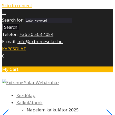
Skip to content
Search for:
Search
Telefon:
+36 20 503 4054
E-mail:
info@extremesolar.hu
KAPCSOLAT
0
My Cart
Kezdőlap
Kalkulátorok
Napelem kalkulátor 2025