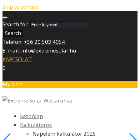
Skip to content
Search for:
Search
Telefon:
+36 20 503 4054
E-mail:
info@extremesolar.hu
KAPCSOLAT
0
My Cart
Kezdőlap
Kalkulátorok
Napelem kalkulátor 2025