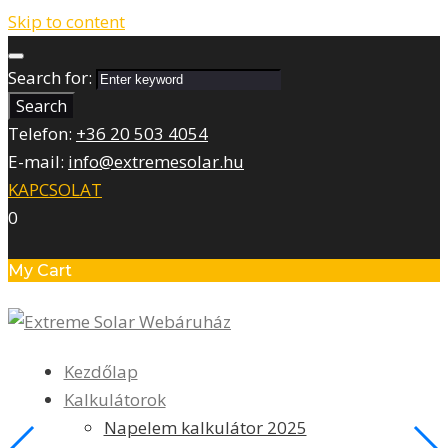
Skip to content
Search for:
Search
Telefon:
+36 20 503 4054
E-mail:
info@extremesolar.hu
KAPCSOLAT
0
My Cart
Kezdőlap
Kalkulátorok
Napelem kalkulátor 2025