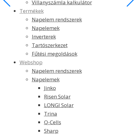
Villanyszámla kalkulátor
Termékek
Napelem rendszerek
Napelemek
Inverterek
Tartószerkezet
Fűtési megoldások
Webshop
Napelem rendszerek
Napelemek
Jinko
Risen Solar
LONGI Solar
Trina
Q-Cells
Sharp