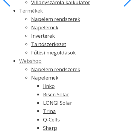
Villanyszámla kalkulátor
Termékek
Napelem rendszerek
Napelemek
Inverterek
Tartószerkezet
Fűtési megoldások
Webshop
Napelem rendszerek
Napelemek
Jinko
Risen Solar
LONGI Solar
Trina
Q-Cells
Sharp