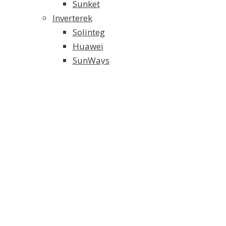
Sunket
Inverterek
Solinteg
Huawei
SunWays
Solaredge
SMA
Growatt
Fronius
Akkumulátoros Energia Tároló
Weco energiatároló
Solinteg energiatároló
FoxESS energiatároló
Tartószerkezet és alkatrészei
Elektromos Fűtés
Klíma/Hőszivattyú