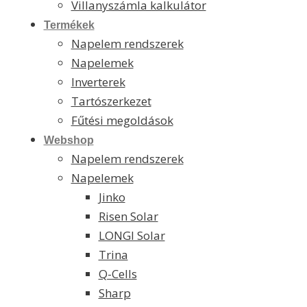
Villanyszámla kalkulátor
Termékek
Napelem rendszerek
Napelemek
Inverterek
Tartószerkezet
Fűtési megoldások
Webshop
Napelem rendszerek
Napelemek
Jinko
Risen Solar
LONGI Solar
Trina
Q-Cells
Sharp