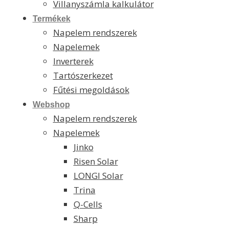
Villanyszámla kalkulátor
Termékek
Napelem rendszerek
Napelemek
Inverterek
Tartószerkezet
Fűtési megoldások
Webshop
Napelem rendszerek
Napelemek
Jinko
Risen Solar
LONGI Solar
Trina
Q-Cells
Sharp