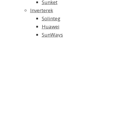
Sunket
Inverterek
Solinteg
Huawei
SunWays
Solaredge
SMA
Growatt
Fronius
Akkumulátoros Energia Tároló
Weco energiatároló
Solinteg energiatároló
FoxESS energiatároló
Tartószerkezet és alkatrészei
Elektromos Fűtés
Klíma/Hőszivattyú