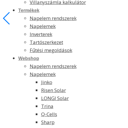
Villanyszámla kalkulátor
Termékek
Napelem rendszerek
Napelemek
Inverterek
Tartószerkezet
Fűtési megoldások
Webshop
Napelem rendszerek
Napelemek
Jinko
Risen Solar
LONGI Solar
Trina
Q-Cells
Sharp