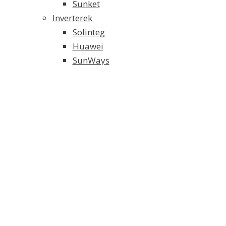
Sunket
Inverterek
Solinteg
Huawei
SunWays
Solaredge
SMA
Growatt
Fronius
Akkumulátoros Energia Tároló
Weco energiatároló
Solinteg energiatároló
FoxESS energiatároló
Tartószerkezet és alkatrészei
Elektromos Fűtés
Klíma/Hőszivattyú