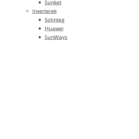
Sunket
Inverterek
Solinteg
Huawei
SunWays
Solaredge
SMA
Growatt
Fronius
Akkumulátoros Energia Tároló
Weco energiatároló
Solinteg energiatároló
FoxESS energiatároló
Tartószerkezet és alkatrészei
Elektromos Fűtés
Klíma/Hőszivattyú