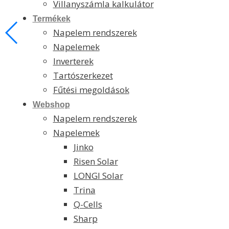
Villanyszámla kalkulátor
Termékek
Napelem rendszerek
Napelemek
Inverterek
Tartószerkezet
Fűtési megoldások
Webshop
Napelem rendszerek
Napelemek
Jinko
Risen Solar
LONGI Solar
Trina
Q-Cells
Sharp