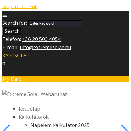
Skip to content
Search for:
Search
Telefon:
+36 20 503 4054
E-mail:
info@extremesolar.hu
KAPCSOLAT
0
My Cart
Kezdőlap
Kalkulátorok
Napelem kalkulátor 2025