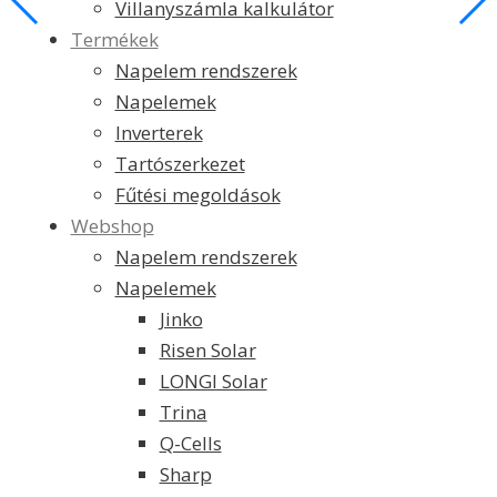
Villanyszámla kalkulátor
Termékek
Napelem rendszerek
Napelemek
Inverterek
Tartószerkezet
Fűtési megoldások
Webshop
Napelem rendszerek
Napelemek
Jinko
Risen Solar
LONGI Solar
Trina
Q-Cells
Sharp