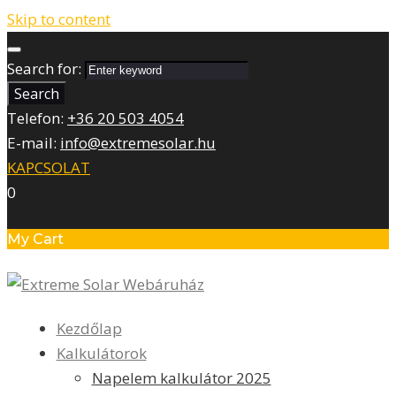
Skip to content
Search for:
Search
Telefon:
+36 20 503 4054
E-mail:
info@extremesolar.hu
KAPCSOLAT
0
My Cart
Kezdőlap
Kalkulátorok
Napelem kalkulátor 2025