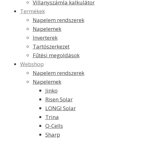
Villanyszámla kalkulátor
Termékek
Napelem rendszerek
Napelemek
Inverterek
Tartószerkezet
Fűtési megoldások
Webshop
Napelem rendszerek
Napelemek
Jinko
Risen Solar
LONGI Solar
Trina
Q-Cells
Sharp