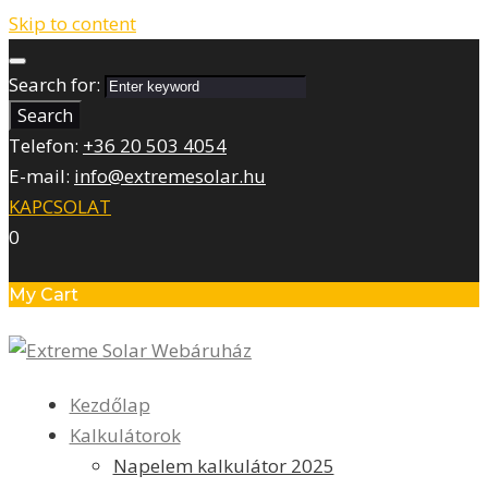
Skip to content
Search for:
Search
Telefon:
+36 20 503 4054
E-mail:
info@extremesolar.hu
KAPCSOLAT
0
My Cart
Kezdőlap
Kalkulátorok
Napelem kalkulátor 2025