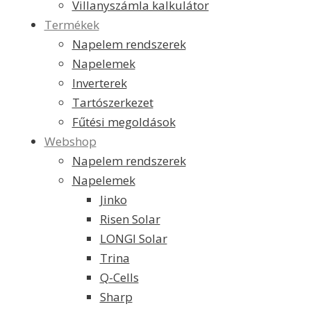
Villanyszámla kalkulátor
Termékek
Napelem rendszerek
Napelemek
Inverterek
Tartószerkezet
Fűtési megoldások
Webshop
Napelem rendszerek
Napelemek
Jinko
Risen Solar
LONGI Solar
Trina
Q-Cells
Sharp