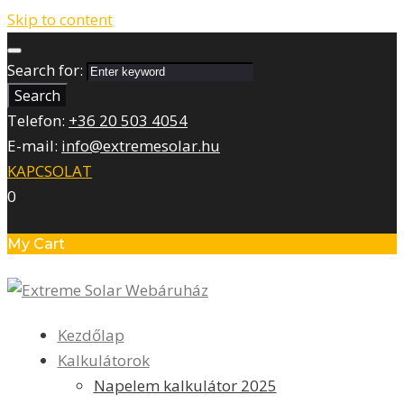
Skip to content
Search for:
Search
Telefon:
+36 20 503 4054
E-mail:
info@extremesolar.hu
KAPCSOLAT
0
My Cart
Kezdőlap
Kalkulátorok
Napelem kalkulátor 2025