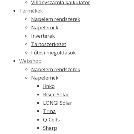
Villanyszámla kalkulátor
Termékek
Napelem rendszerek
Napelemek
Inverterek
Tartószerkezet
Fűtési megoldások
Webshop
Napelem rendszerek
Napelemek
Jinko
Risen Solar
LONGI Solar
Trina
Q-Cells
Sharp