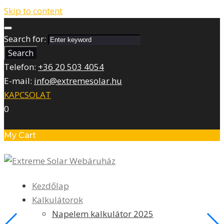
Skip to content
Search for:
Search
Telefon:
+36 20 503 4054
E-mail:
info@extremesolar.hu
KAPCSOLAT
0
My Cart
Kezdőlap
Kalkulátorok
Napelem kalkulátor 2025