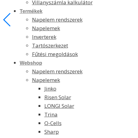
Villanyszámla kalkulátor
Termékek
Napelem rendszerek
Napelemek
Inverterek
Tartószerkezet
Fűtési megoldások
Webshop
Napelem rendszerek
Napelemek
Jinko
Risen Solar
LONGI Solar
Trina
Q-Cells
Sharp