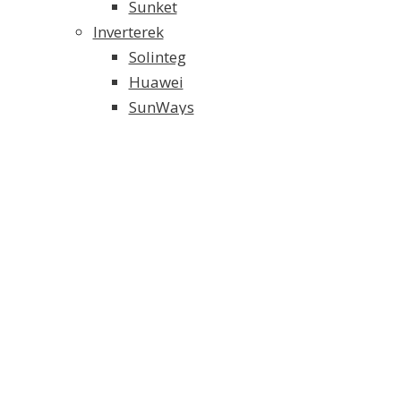
Sunket
Inverterek
Solinteg
Huawei
SunWays
Solaredge
SMA
Growatt
Fronius
Akkumulátoros Energia Tároló
Weco energiatároló
Solinteg energiatároló
FoxESS energiatároló
Tartószerkezet és alkatrészei
Elektromos Fűtés
Klíma/Hőszivattyú