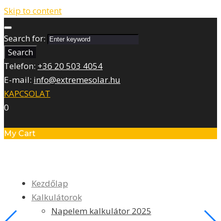
Skip to content
Search for:
Search
Telefon:
+36 20 503 4054
E-mail:
info@extremesolar.hu
KAPCSOLAT
0
My Cart
Kezdőlap
Kalkulátorok
Napelem kalkulátor 2025