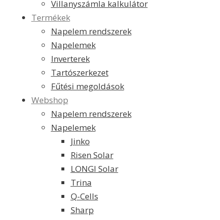
Villanyszámla kalkulátor
Termékek
Napelem rendszerek
Napelemek
Inverterek
Tartószerkezet
Fűtési megoldások
Webshop
Napelem rendszerek
Napelemek
Jinko
Risen Solar
LONGI Solar
Trina
Q-Cells
Sharp