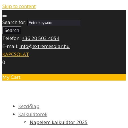
Skip to content
Search for:
Search
Telefon:
+36 20 503 4054
E-mail:
info@extremesolar.hu
KAPCSOLAT
0
My Cart
Kezdőlap
Kalkulátorok
Napelem kalkulátor 2025