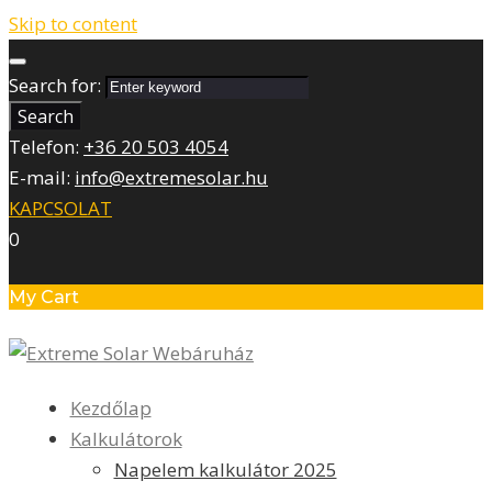
Skip to content
Search for:
Search
Telefon:
+36 20 503 4054
E-mail:
info@extremesolar.hu
KAPCSOLAT
0
My Cart
Kezdőlap
Kalkulátorok
Napelem kalkulátor 2025