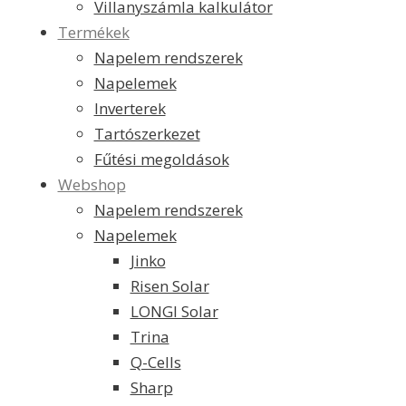
Villanyszámla kalkulátor
Termékek
Napelem rendszerek
Napelemek
Inverterek
Tartószerkezet
Fűtési megoldások
Webshop
Napelem rendszerek
Napelemek
Jinko
Risen Solar
LONGI Solar
Trina
Q-Cells
Sharp