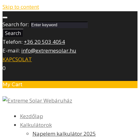
Skip to content
Search for:
Search
Telefon:
+36 20 503 4054
E-mail:
info@extremesolar.hu
KAPCSOLAT
0
My Cart
Kezdőlap
Kalkulátorok
Napelem kalkulátor 2025