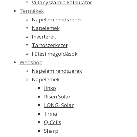
Villanyszámla kalkulátor
Termékek
Napelem rendszerek
Napelemek
Inverterek
Tartószerkezet
Fűtési megoldások
Webshop
Napelem rendszerek
Napelemek
Jinko
Risen Solar
LONGI Solar
Trina
Q-Cells
Sharp